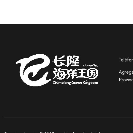
Teléf
Russian
Agrega
Italian
Provin
German
Japanese
Korean
Chinese (Hong Kong)
Chinese (China)
English