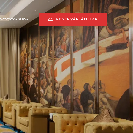
RESERVAR AHORA
67562998069