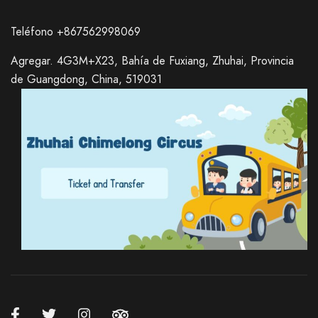
Teléfono +867562998069
Agregar. 4G3M+X23, Bahía de Fuxiang, Zhuhai, Provincia
de Guangdong, China, 519031
Russian
Italian
German
Japanese
Korean
Chinese (Hong Kong)