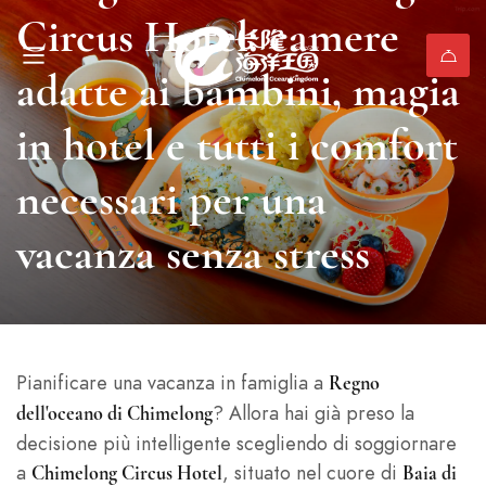
Circus Hotel: camere
adatte ai bambini, magia
in hotel e tutti i comfort
necessari per una
vacanza senza stress
Pianificare una vacanza in famiglia a
Regno
? Allora hai già preso la
dell'oceano di Chimelong
decisione più intelligente scegliendo di soggiornare
a
, situato nel cuore di
Chimelong Circus Hotel
Baia di