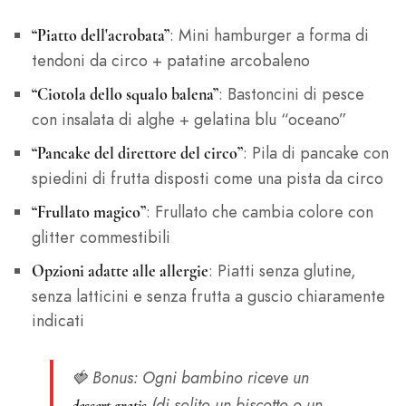
: Mini hamburger a forma di
“Piatto dell'acrobata”
tendoni da circo + patatine arcobaleno
: Bastoncini di pesce
“Ciotola dello squalo balena”
con insalata di alghe + gelatina blu “oceano”
: Pila di pancake con
“Pancake del direttore del circo”
spiedini di frutta disposti come una pista da circo
: Frullato che cambia colore con
“Frullato magico”
glitter commestibili
: Piatti senza glutine,
Opzioni adatte alle allergie
senza latticini e senza frutta a guscio chiaramente
indicati
🍓
Bonus
: Ogni bambino riceve un
(di solito un biscotto o un
dessert gratis