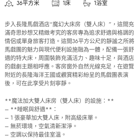
36平方米
1床
1浴室
步入長隆馬戲酒店“魔幻大床房（雙人床）”，這間充
滿奇思妙想又精緻考究的客房專為追求舒適與格調的
情侶或單身旅客打造。這間36平方公尺的靜謐之所將
馬戲團的魅力與現代便利設施融為一體，配備一張舒
適的特大床，周圍裝飾充滿活力、趣味十足，與酒店
的戲劇主題相呼應。客房窗外自然光線充足，在遊覽
附近的長隆海洋王國或觀賞精彩紛呈的馬戲團表演
後，可在此享受片刻寧靜。
**魔法加大雙人床房（雙人床）的設施：**
– **睡眠與舒適**：
– 1 張豪華加大雙人床，附高級床單。
– 無菸環境，空氣清新潔淨。
– 空調以保持最佳室溫。