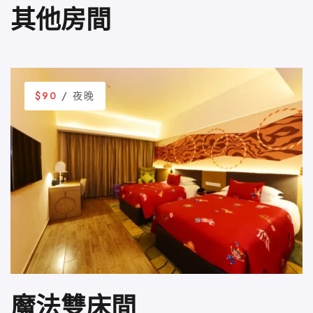
其他房間
$90
/ 夜晚
魔法雙床間