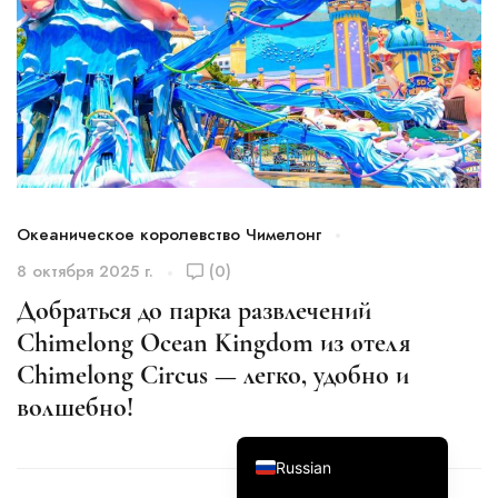
Italian
German
Океаническое королевство Чимелонг
О
Spanish
8 октября 2025 г.
(0)
4 
Japanese
Добраться до парка развлечений
Р
Korean
Chimelong Ocean Kingdom из отеля
м
Chinese (Hong Kong)
Chimelong Circus — легко, удобно и
н
Chinese (China)
волшебно!
C
English
Russian