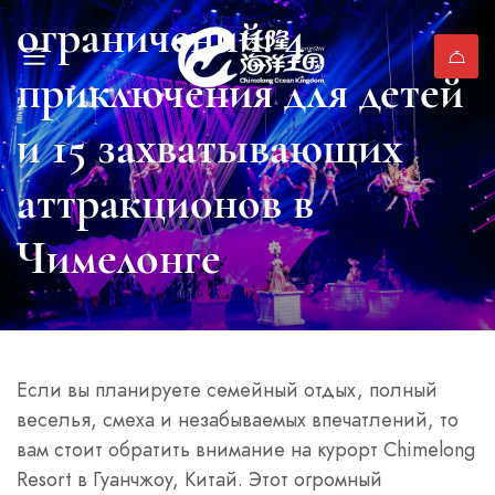
ограничений: 4
приключения для детей
и 15 захватывающих
аттракционов в
Чимелонге
Если вы планируете семейный отдых, полный
веселья, смеха и незабываемых впечатлений, то
вам стоит обратить внимание на курорт Chimelong
Resort в Гуанчжоу, Китай. Этот огромный