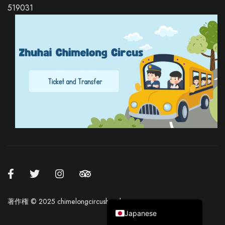
519031
Russian
Italian
German
Spanish
Korean
Chinese (Hong Kong)
Chinese (China)
English
著作権 ©️ 2025 chimelongcircushotel.com
Japanese