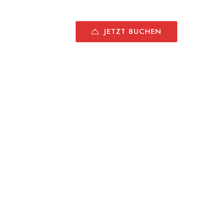
JETZT BUCHEN
+867562998069