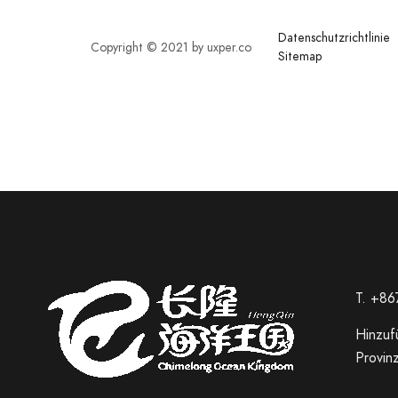
Datenschutzrichtlinie
Copyright © 2021 by uxper.co
Sitemap
T. +8
Russian
Hinzuf
Italian
Provin
Spanish