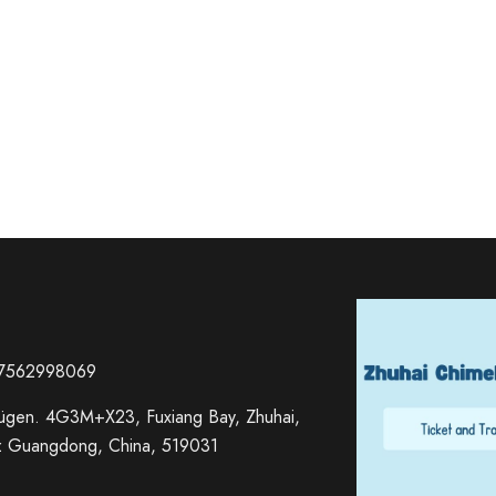
67562998069
ügen. 4G3M+X23, Fuxiang Bay, Zhuhai,
z Guangdong, China, 519031